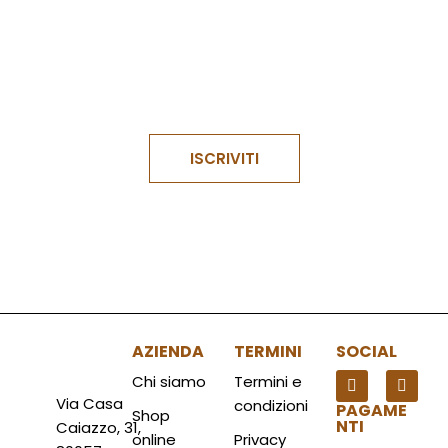
Confermo di aver letto e compreso
i termini e le
condizioni
del modulo e accetto il suo contenuto.
ISCRIVITI
AZIENDA
TERMINI
SOCIAL
Chi siamo
Termini e
Via Casa
condizioni
PAGAME
Shop
NTI
Caiazzo, 31,
online
Privacy