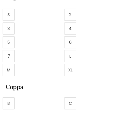
S
2
3
4
5
6
7
L
M
XL
Coppa
B
C