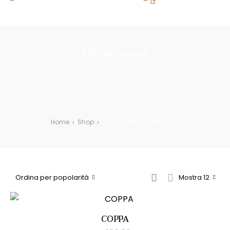
ITALIA SOPRA 100€ DI SPESA | PAGA IN 3 RATE CON 
bikini coppa
Home
Shop
bikini coppa
>
>
Ordina per popolarità
Mostra 12
COPPA