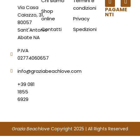
Chi siamo
Termini e
Via Casa
condizioni
PAGAME
Shop
NTI
Caiazzo, 31,
online
Privacy
80057
Contatti
Spedizioni
Sant'Antonio
Abate NA
P.IVA
02774060657
info@graziabeachlove.com
+39 081
1855
6929
Grazia Beachlove
Copyright 2025 | All Rights Reserved