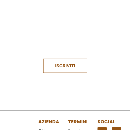
Confermo di aver letto e compreso
i termini e le
condizioni
del modulo e accetto il suo contenuto.
ISCRIVITI
AZIENDA
TERMINI
SOCIAL