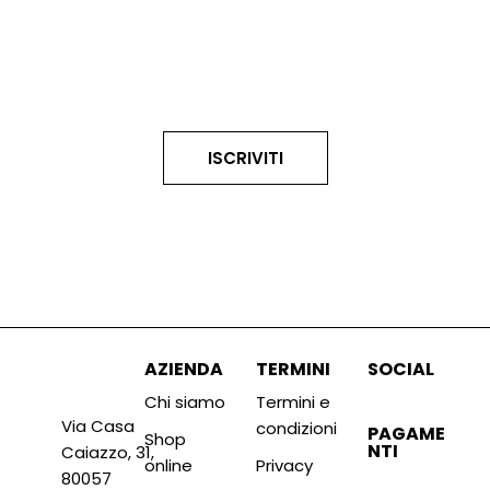
Confermo di aver letto e compreso
i termini e le
condizioni
del modulo e accetto il suo contenuto.
ISCRIVITI
AZIENDA
TERMINI
SOCIAL
Chi siamo
Termini e
Via Casa
condizioni
PAGAME
Shop
NTI
Caiazzo, 31,
online
Privacy
80057