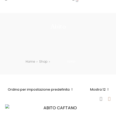
LIA SOPRA 100€ DI SPESA | PAGA IN 3 RATE CON PAY
Abito
Home
Shop
Abito
>
>
Ordina per impostazione predefinita
Mostra 12