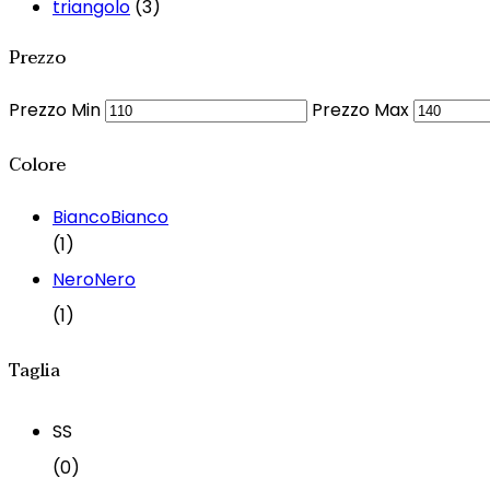
triangolo
(3)
Prezzo
Prezzo Min
Prezzo Max
Colore
Bianco
Bianco
(1)
Nero
Nero
(1)
Taglia
S
S
(0)