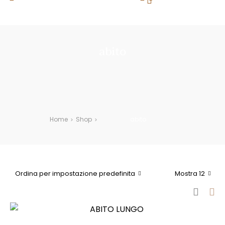
 IN ITALIA SOPRA 100€ DI SPESA | PAGA IN 3 RATE 
abito
Home
Shop
abito
>
>
Ordina per impostazione predefinita
Mostra 12