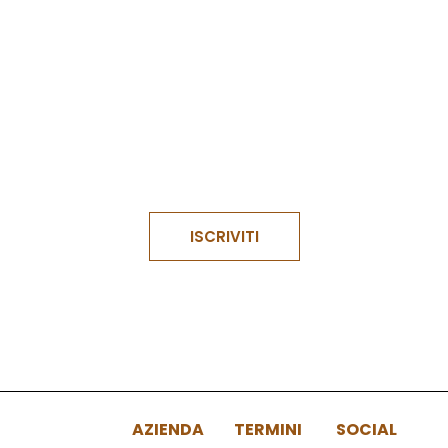
Confermo di aver letto e compreso
i termini e le
condizioni
del modulo e accetto il suo contenuto.
ISCRIVITI
AZIENDA
TERMINI
SOCIAL