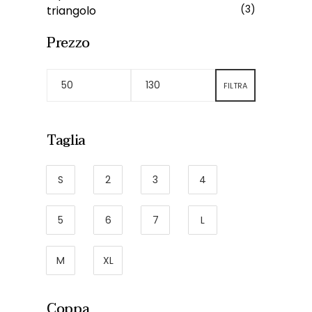
triangolo
(3)
Prezzo
FILTRA
Taglia
S
2
3
4
5
6
7
L
M
XL
Coppa