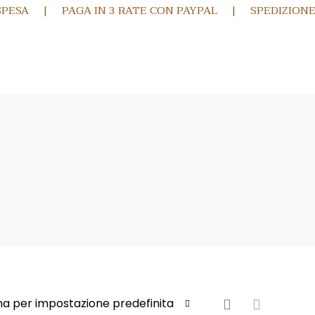
 SPESA | PAGA IN 3 RATE CON PAYPAL | SPEDIZIONE G
na per impostazione predefinita