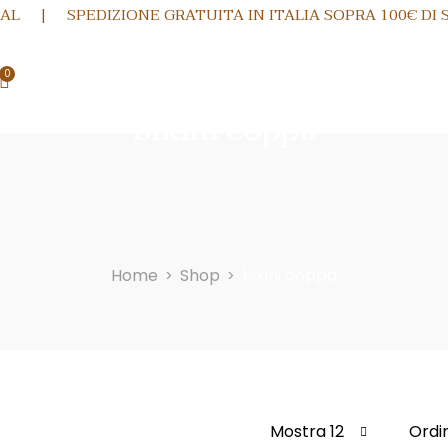
PAL |
SPEDIZIONE GRATUITA IN ITALIA SOPRA 100€ DI
0
bikini coppa
Home
Shop
bikini coppa
>
>
Mostra 12
Ordi