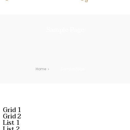
 ITALIA SOPRA 100€ DI SPESA | PAGA IN 3 RATE CON
Sample Page
Home
Sample Page
>
Grid 1
Grid 2
List 1
List 2