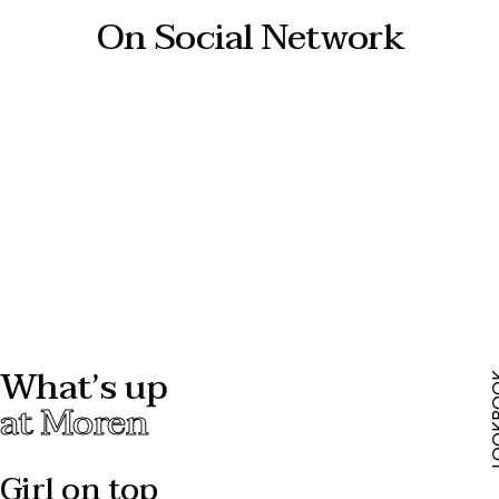
On Social Network
What’s up
LOOK
at Moren
Girl on top