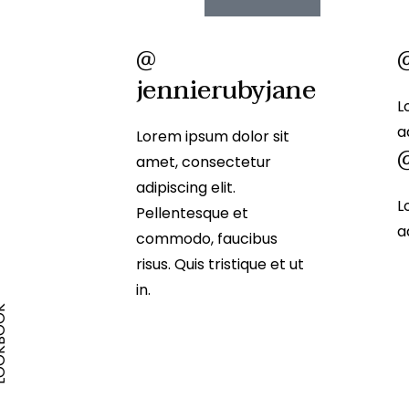
@
jennierubyjane
L
a
Lorem ipsum dolor sit
amet, consectetur
adipiscing elit.
L
Pellentesque et
a
commodo, faucibus
risus. Quis tristique et ut
in.
BOOK